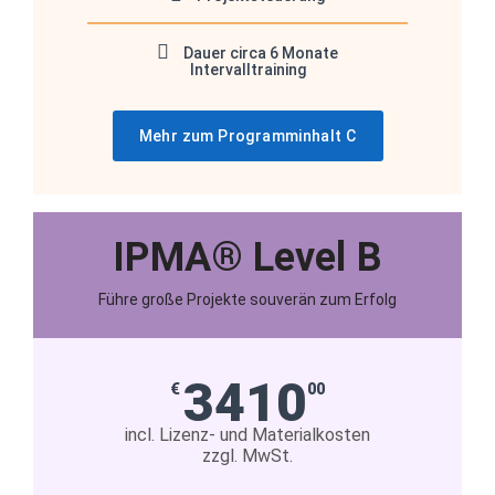
Dauer circa 6 Monate
Intervalltraining
Mehr zum Programminhalt C
IPMA® Level B
Führe große Projekte souverän zum Erfolg
3410
€
00
incl. Lizenz- und Materialkosten
zzgl. MwSt.