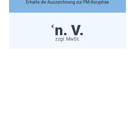
Erhalte die Auszeichnung zur PM-Koryphäe
n. V.
€
zzgl. MwSt.
Certified Project Director
ab 5 Jahren PM-Erfahrung
Strategie, Führungskräfte führen
individuell
Mehr zum Programminhalt A