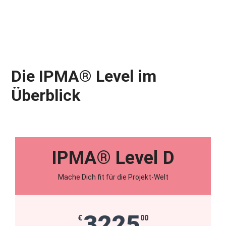
Die IPMA® Level im
Überblick
IPMA® Level D
Mache Dich fit für die Projekt-Welt
3225
€
00